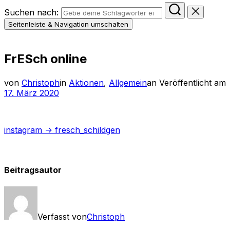
Suchen nach:
Seitenleiste & Navigation umschalten
FrESch online
von
Christoph
in
Aktionen
,
Allgemein
an
Veröffentlicht am
17. März 2020
instagram -> fresch_schildgen
Beitragsautor
Verfasst von
Christoph